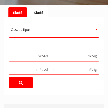
Eladó
Kiadó
Összes típus
-
-