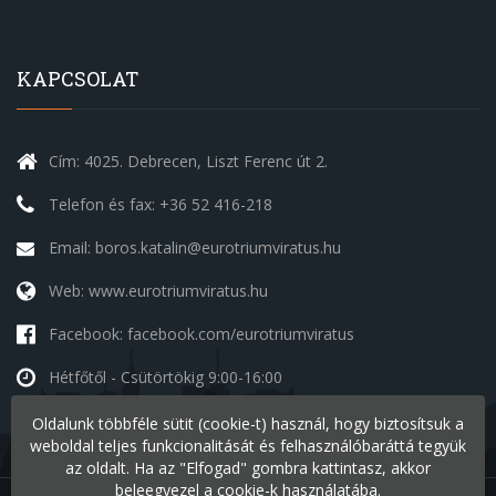
KAPCSOLAT
Cím: 4025. Debrecen, Liszt Ferenc út 2.
Telefon és fax: +36 52 416-218
Email: boros.katalin@eurotriumviratus.hu
Web: www.eurotriumviratus.hu
Facebook: facebook.com/eurotriumviratus
Hétfőtől - Csütörtökig
9:00-16:00
Péntek
9:00-14:00
Oldalunk többféle sütit (cookie-t) használ, hogy biztosítsuk a
Szombat - Vasárnap
szünnap
weboldal teljes funkcionalitását és felhasználóbaráttá tegyük
az oldalt. Ha az "Elfogad" gombra kattintasz, akkor
beleegyezel a cookie-k használatába.