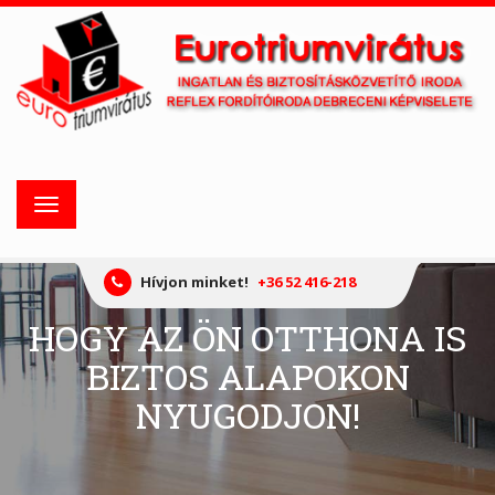
Toggle
navigation
Hívjon minket!
+36 52 416-218
HOGY AZ ÖN OTTHONA IS
BIZTOS ALAPOKON
NYUGODJON!