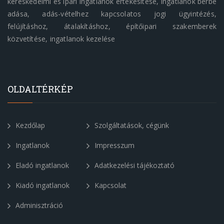
kereskedelmi és ipari ingatlanok értékesítése, ingatlanok bérbe
adása, adás-vételhez kapcsolatos jogi ügyintézés,
felújításhoz, átalakításhoz, építőipari szakemberek
közvetítése, ingatlanok kezelése
OLDALTÉRKÉP
Kezdőlap
Szolgáltatások, cégünk
Ingatlanok
Impresszum
Eladó ingatlanok
Adatkezelési tájékoztató
Kiadó ingatlanok
Kapcsolat
Adminisztráció