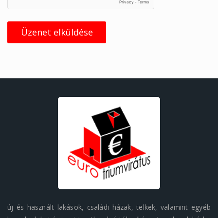
Üzenet elküldése
új és használt lakások, családi házak, telkek, valamint egyéb