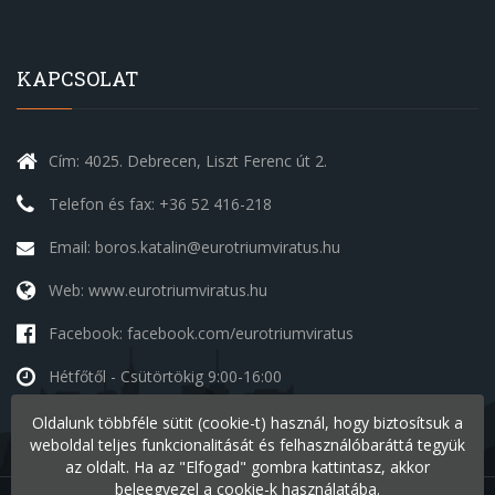
KAPCSOLAT
Cím: 4025. Debrecen, Liszt Ferenc út 2.
Telefon és fax: +36 52 416-218
Email: boros.katalin@eurotriumviratus.hu
Web: www.eurotriumviratus.hu
Facebook: facebook.com/eurotriumviratus
Hétfőtől - Csütörtökig
9:00-16:00
Péntek
9:00-14:00
Oldalunk többféle sütit (cookie-t) használ, hogy biztosítsuk a
Szombat - Vasárnap
szünnap
weboldal teljes funkcionalitását és felhasználóbaráttá tegyük
az oldalt. Ha az "Elfogad" gombra kattintasz, akkor
beleegyezel a cookie-k használatába.