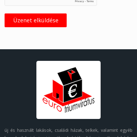
Üzenet elküldése
új és használt lakások, családi házak, telkek, valamint egyéb