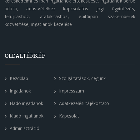
kereskedelmi és ipari ingatlanok értékesítése, ingatlanok bérbe
adása, adás-vételhez kapcsolatos jogi ügyintézés,
felújításhoz, átalakításhoz, építőipari szakemberek
közvetítése, ingatlanok kezelése
OLDALTÉRKÉP
Kezdőlap
Szolgáltatások, cégünk
Ingatlanok
Impresszum
Eladó ingatlanok
Adatkezelési tájékoztató
Kiadó ingatlanok
Kapcsolat
Adminisztráció