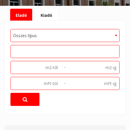
Eladó
Kiadó
Összes típus
-
-