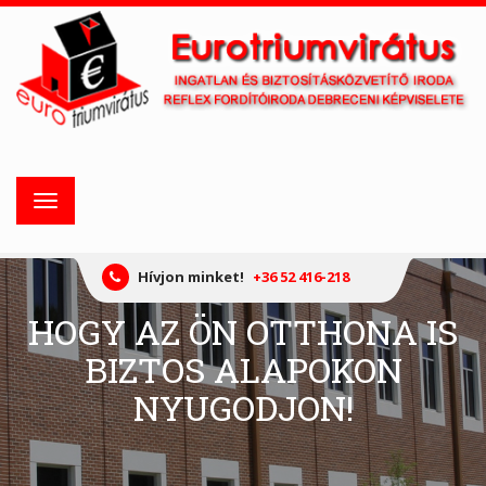
Toggle
navigation
Hívjon minket!
+36 52 416-218
HOGY AZ ÖN OTTHONA IS
BIZTOS ALAPOKON
NYUGODJON!