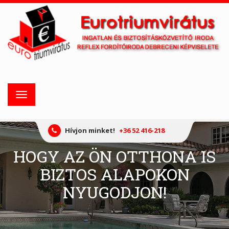
Toggle
navigation
Hívjon minket!
+36 52 416-218
HOGY AZ ÖN OTTHONA IS
BIZTOS ALAPOKON
NYUGODJON!