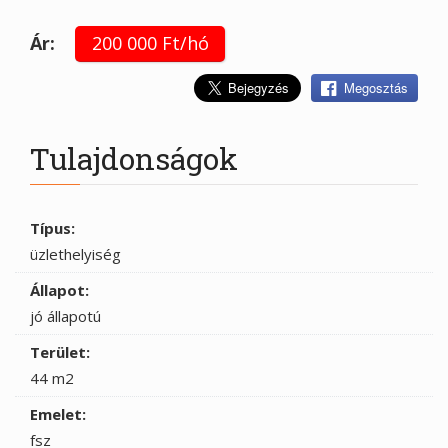
Ár:
200 000 Ft/hó
Megosztás
Tulajdonságok
Típus:
üzlethelyiség
Állapot:
jó állapotú
Terület:
44 m2
Emelet:
fsz