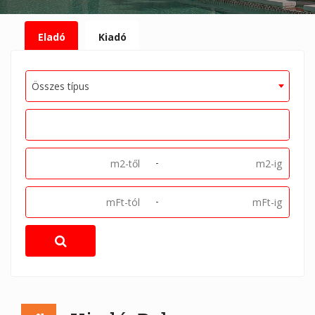
Eladó
Kiadó
Összes típus
-
-