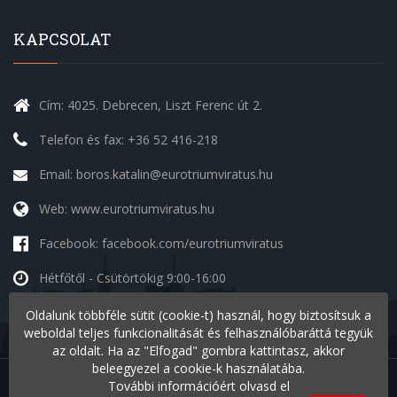
KAPCSOLAT
Cím: 4025. Debrecen, Liszt Ferenc út 2.
Telefon és fax: +36 52 416-218
Email: boros.katalin@eurotriumviratus.hu
Web: www.eurotriumviratus.hu
Facebook: facebook.com/eurotriumviratus
Hétfőtől - Csütörtökig
9:00-16:00
Péntek
9:00-14:00
Oldalunk többféle sütit (cookie-t) használ, hogy biztosítsuk a
Szombat - Vasárnap
szünnap
weboldal teljes funkcionalitását és felhasználóbaráttá tegyük
az oldalt. Ha az "Elfogad" gombra kattintasz, akkor
beleegyezel a cookie-k használatába.
További információért olvasd el
Minden jog fenntartva © 2026 Eurotriumvirátus Kft.
v1.2