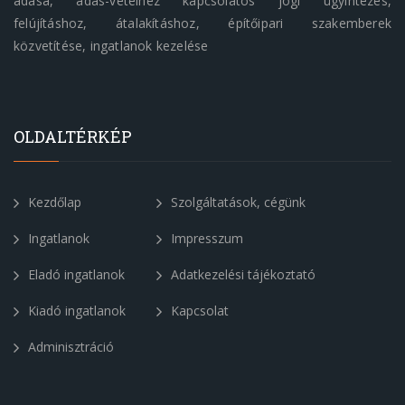
adása, adás-vételhez kapcsolatos jogi ügyintézés,
felújításhoz, átalakításhoz, építőipari szakemberek
közvetítése, ingatlanok kezelése
OLDALTÉRKÉP
Kezdőlap
Szolgáltatások, cégünk
Ingatlanok
Impresszum
Eladó ingatlanok
Adatkezelési tájékoztató
Kiadó ingatlanok
Kapcsolat
Adminisztráció