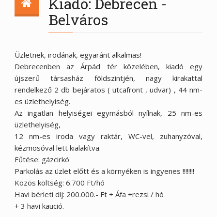
Kiadó: Debrecen -
Belváros
Üzletnek, irodának, egyaránt alkalmas!
Debrecenben az Árpád tér közelében, kiadó egy
újszerű társasház földszintjén, nagy kirakattal
rendelkező 2 db bejáratos ( utcafront , udvar) , 44 nm-
es üzlethelyiség.
Az ingatlan helyiségei egymásból nyílnak, 25 nm-es
üzlethelyiség,
12 nm-es iroda vagy raktár, WC-vel, zuhanyzóval,
kézmosóval lett kialakítva.
Fűtése: gázcirkó
Parkolás az üzlet előtt és a környéken is ingyenes !!!!!!!!
Közös költség: 6.700 Ft/hó
Havi bérleti díj: 200.000.- Ft + Áfa +rezsi / hó
+ 3 havi kaució.