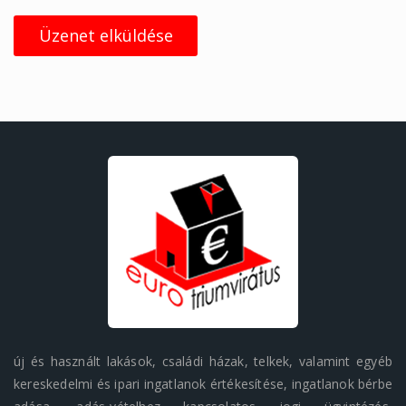
Üzenet elküldése
új és használt lakások, családi házak, telkek, valamint egyéb
kereskedelmi és ipari ingatlanok értékesítése, ingatlanok bérbe