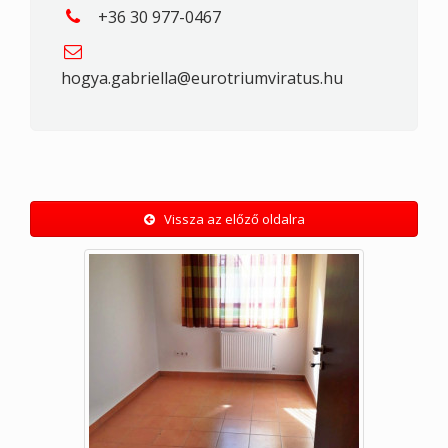
+36 30 977-0467
hogya.gabriella@eurotriumviratus.hu
Vissza az előző oldalra