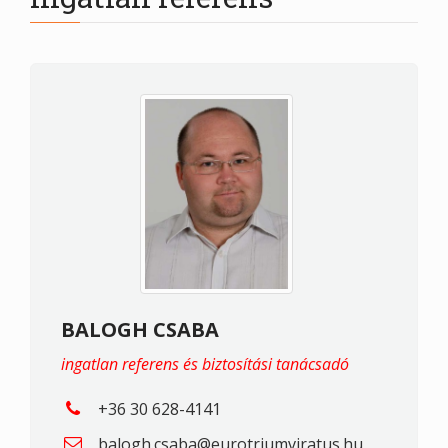
BALOGH CSABA
ingatlan referens és biztosítási tanácsadó
+36 30 628-4141
balogh.csaba@eurotriumviratus.hu