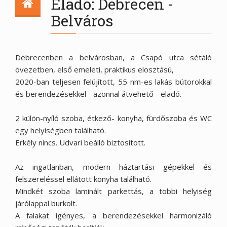
Eladó: Debrecen -
Belváros
Debrecenben a belvárosban, a Csapó utca sétáló
övezetben, első emeleti, praktikus elosztású,
2020-ban teljesen felújított, 55 nm-es lakás bútorokkal
és berendezésekkel - azonnal átvehető - eladó.
2 külön-nyíló szoba, étkező- konyha, fürdőszoba és WC
egy helyiségben található.
Erkély nincs. Udvari beálló biztosított.
Az ingatlanban, modern háztartási gépekkel és
felszereléssel ellátott konyha található.
Mindkét szoba laminált parkettás, a többi helyiség
járólappal burkolt.
A falakat igényes, a berendezésekkel harmonizáló