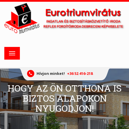
Toggle
navigation
Hívjon minket!
+36 52 416-218
HOGY AZ ÖN OTTHONA IS
BIZTOS ALAPOKON
NYUGODJON!