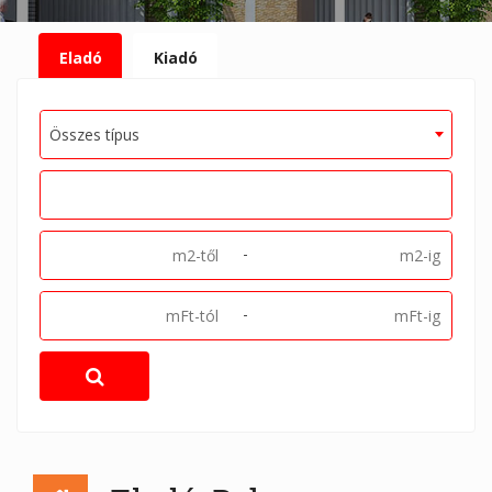
Eladó
Kiadó
Összes típus
-
-