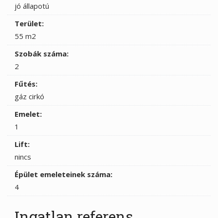
jó állapotú
Terület:
55 m2
Szobák száma:
2
Fűtés:
gáz cirkó
Emelet:
1
Lift:
nincs
Épület emeleteinek száma:
4
Ingatlan referens