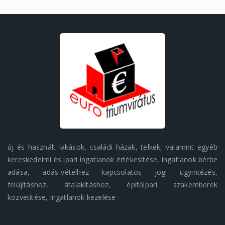
új és használt lakások, családi házak, telkek, valamint egyéb
kereskedelmi és ipari ingatlanok értékesítése, ingatlanok bérbe
adása, adás-vételhez kapcsolatos jogi ügyintézés,
felújításhoz, átalakításhoz, építőipari szakemberek
közvetítése, ingatlanok kezelése