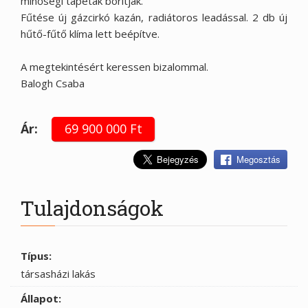
minőségi tapéták borítják.
Fűtése új gázcirkó kazán, radiátoros leadással. 2 db új
hűtő-fűtő klíma lett beépítve.
A megtekintésért keressen bizalommal.
Balogh Csaba
Ár:
69 900 000 Ft
Megosztás
Tulajdonságok
Típus:
társasházi lakás
Állapot: