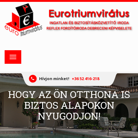
Toggle
navigation
Hívjon minket!
+36 52 416-218
HOGY AZ ÖN OTTHONA IS
BIZTOS ALAPOKON
NYUGODJON!