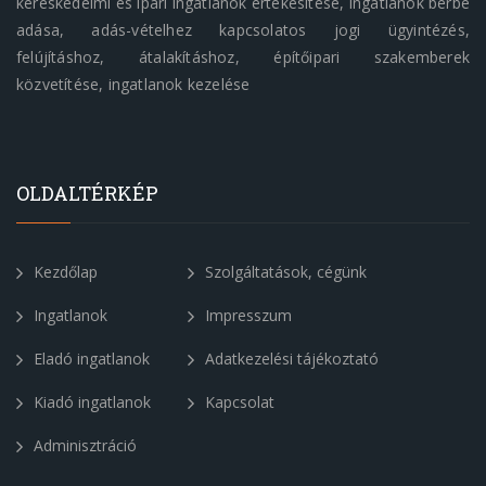
kereskedelmi és ipari ingatlanok értékesítése, ingatlanok bérbe
adása, adás-vételhez kapcsolatos jogi ügyintézés,
felújításhoz, átalakításhoz, építőipari szakemberek
közvetítése, ingatlanok kezelése
OLDALTÉRKÉP
Kezdőlap
Szolgáltatások, cégünk
Ingatlanok
Impresszum
Eladó ingatlanok
Adatkezelési tájékoztató
Kiadó ingatlanok
Kapcsolat
Adminisztráció