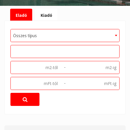
Eladó
Kiadó
Összes típus
-
-