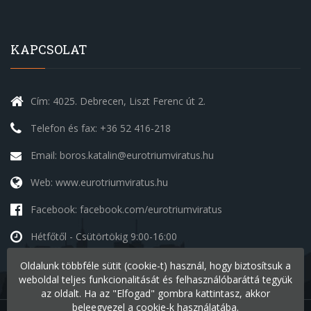
KAPCSOLAT
Cím: 4025. Debrecen, Liszt Ferenc út 2.
Telefon és fax: +36 52 416-218
Email: boros.katalin@eurotriumviratus.hu
Web: www.eurotriumviratus.hu
Facebook: facebook.com/eurotriumviratus
Hétfőtől - Csütörtökig
9:00-16:00
Péntek
9:00-14:00
Oldalunk többféle sütit (cookie-t) használ, hogy biztosítsuk a
Szombat - Vasárnap
szünnap
weboldal teljes funkcionalitását és felhasználóbaráttá tegyük
az oldalt. Ha az "Elfogad" gombra kattintasz, akkor
beleegyezel a cookie-k használatába.