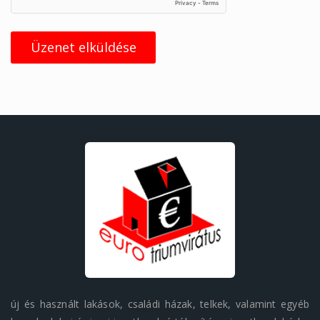
Üzenet elküldése
új és használt lakások, családi házak, telkek, valamint egyéb