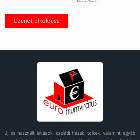
Üzenet elküldése
új és használt lakások, családi házak, telkek, valamint egyéb