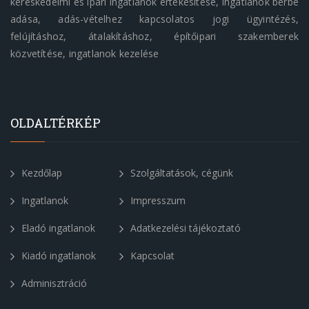
kereskedelmi és ipari ingatlanok értékesítése, ingatlanok bérbe
adása, adás-vételhez kapcsolatos jogi ügyintézés,
felújításhoz, átalakításhoz, építőipari szakemberek
közvetítése, ingatlanok kezelése
OLDALTÉRKÉP
Kezdőlap
Szolgáltatások, cégünk
Ingatlanok
Impresszum
Eladó ingatlanok
Adatkezelési tájékoztató
Kiadó ingatlanok
Kapcsolat
Adminisztráció