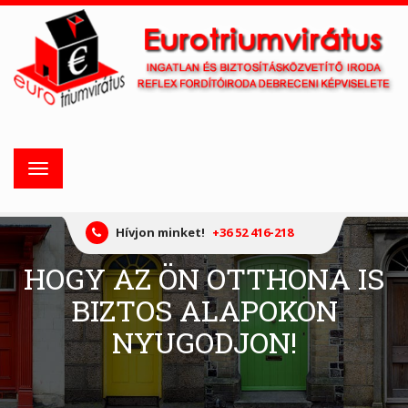
Toggle
navigation
Hívjon minket!
+36 52 416-218
HOGY AZ ÖN OTTHONA IS
BIZTOS ALAPOKON
NYUGODJON!