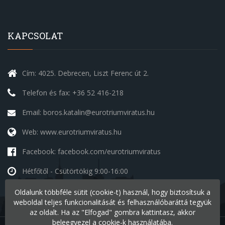
KAPCSOLAT
Cím: 4025. Debrecen, Liszt Ferenc út 2.
Telefon és fax: +36 52 416-218
Email: boros.katalin@eurotriumviratus.hu
Web: www.eurotriumviratus.hu
Facebook: facebook.com/eurotriumviratus
Hétfőtől - Csütörtökig
9:00-16:00
Péntek
9:00-14:00
Oldalunk többféle sütit (cookie-t) használ, hogy biztosítsuk a
Szombat - Vasárnap
szünnap
weboldal teljes funkcionalitását és felhasználóbaráttá tegyük
az oldalt. Ha az "Elfogad" gombra kattintasz, akkor
beleegyezel a cookie-k használatába.