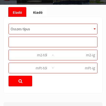
Eladó
Kiadó
Összes típus
-
-