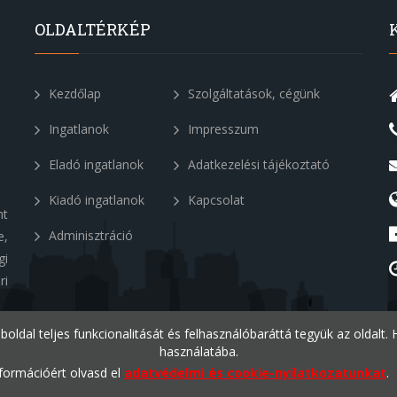
OLDALTÉRKÉP
Kezdőlap
Szolgáltatások, cégünk
Ingatlanok
Impresszum
Eladó ingatlanok
Adatkezelési tájékoztató
Kiadó ingatlanok
Kapcsolat
nt
Adminisztráció
e,
gi
ri
eboldal teljes funkcionalitását és felhasználóbaráttá tegyük az oldalt
használatába.
formációért olvasd el
adatvédelmi és cookie-nyilatkozatunkat
.
v1.2