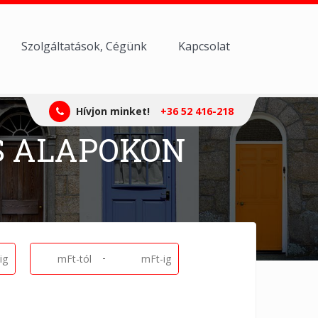
Szolgáltatások, Cégünk
Kapcsolat
Hívjon minket!
+36 52 416-218
S ALAPOKON
-