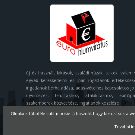
új és használt lakások, családi házak, telkek, valami
egyéb kereskedelmi és ipari ingatlanok értékesítés
ingatlanok bérbe adása, adás-vételhez kapcsolatos jo
ügyintézés, felújításhoz, átalakításhoz, építőipa
szakemberek közvetítése, ingatlanok kezelése
Oldalunk többféle sütit (cookie-t) használ, hogy biztosítsuk a w
További in
Minden jog fenntartva © 2026 Eurotriumvirátus Kft.