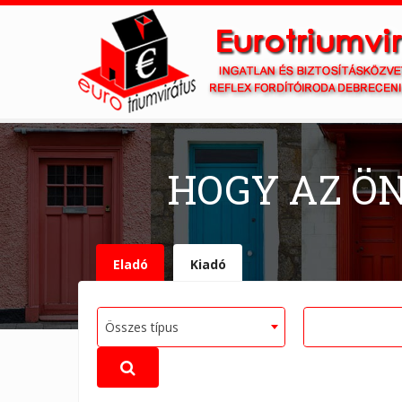
HOGY AZ Ö
Eladó
Kiadó
Összes típus