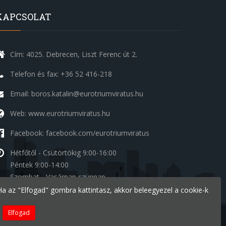
KAPCSOLAT
Cím: 4025. Debrecen, Liszt Ferenc út 2.
Telefon és fax: +36 52 416-218
Email: boros.katalin@eurotriumviratus.hu
Web: www.eurotriumviratus.hu
Facebook: facebook.com/eurotriumviratus
Hétfőtől - Csütörtökig
9:00-16:00
Péntek
9:00-14:00
Szombat - Vasárnap
szünnap
. Ha az "Elfogad" gombra kattintasz, akkor beleegyezel a cookie-k
Elfogad
Készítette:
Ide a Honlapom - Deal Inform Kft.