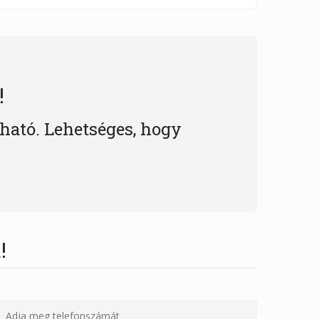
!
lható. Lehetséges, hogy
!