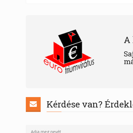
A 
Sa
má
Kérdése van? Érdekl