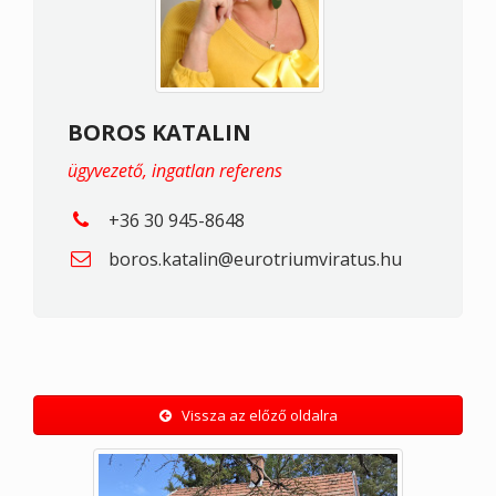
BOROS KATALIN
ügyvezető, ingatlan referens
+36 30 945-8648
boros.katalin@eurotriumviratus.hu
Vissza az előző oldalra