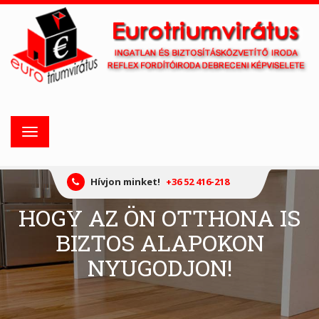
Toggle
navigation
Hívjon minket!
+36 52 416-218
HOGY AZ ÖN OTTHONA IS
BIZTOS ALAPOKON
NYUGODJON!