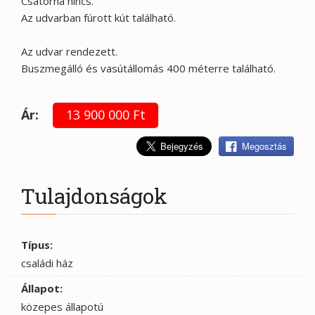
Csatorna nincs.
Az udvarban fúrott kút található.
Az udvar rendezett.
Buszmegálló és vasútállomás 400 méterre található.
Ár:
13 900 000 Ft
Megosztás
Tulajdonságok
Típus:
családi ház
Állapot:
közepes állapotú