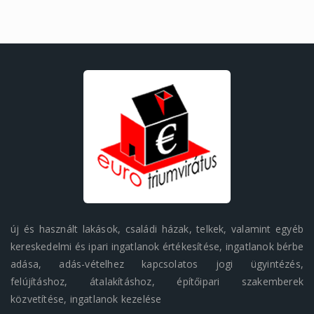
új és használt lakások, családi házak, telkek, valamint egyéb
kereskedelmi és ipari ingatlanok értékesítése, ingatlanok bérbe
adása, adás-vételhez kapcsolatos jogi ügyintézés,
felújításhoz, átalakításhoz, építőipari szakemberek
közvetítése, ingatlanok kezelése