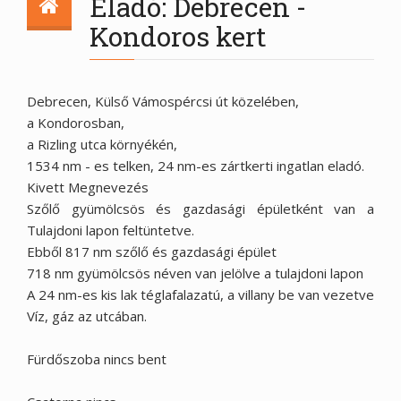
Eladó: Debrecen -
Kondoros kert
Debrecen, Külső Vámospércsi út közelében,
a Kondorosban,
a Rizling utca környékén,
1534 nm - es telken, 24 nm-es zártkerti ingatlan eladó.
Kivett Megnevezés
Szőlő gyümölcsös és gazdasági épületként van a
Tulajdoni lapon feltüntetve.
Ebből 817 nm szőlő és gazdasági épület
718 nm gyümölcsös néven van jelölve a tulajdoni lapon
A 24 nm-es kis lak téglafalazatú, a villany be van vezetve
Víz, gáz az utcában.
Fürdőszoba nincs bent