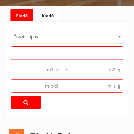
Eladó
Kiadó
Összes típus
-
-