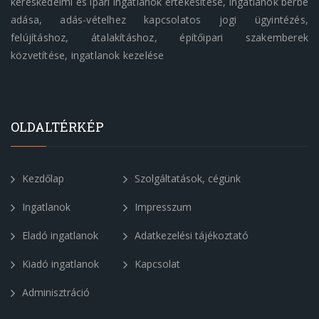
kereskedelmi és ipari ingatlanok értékesítése, ingatlanok bérbe
adása, adás-vételhez kapcsolatos jogi ügyintézés,
felújításhoz, átalakításhoz, építőipari szakemberek
közvetítése, ingatlanok kezelése
OLDALTÉRKÉP
Kezdőlap
Szolgáltatások, cégünk
Ingatlanok
Impresszum
Eladó ingatlanok
Adatkezelési tájékoztató
Kiadó ingatlanok
Kapcsolat
Adminisztráció