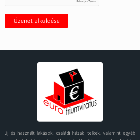
Üzenet elküldése
új és használt lakások, családi házak, telkek, valamint egyéb