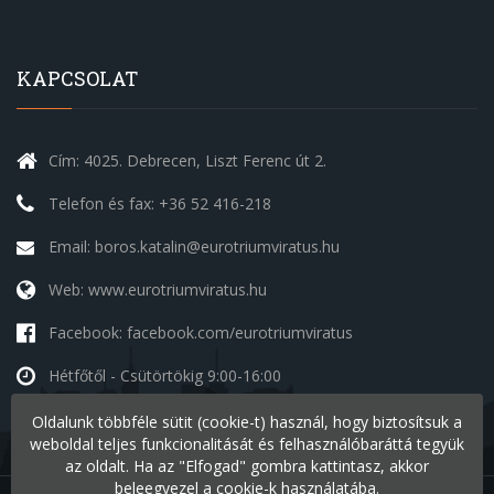
KAPCSOLAT
Cím: 4025. Debrecen, Liszt Ferenc út 2.
Telefon és fax: +36 52 416-218
Email: boros.katalin@eurotriumviratus.hu
Web: www.eurotriumviratus.hu
Facebook: facebook.com/eurotriumviratus
Hétfőtől - Csütörtökig
9:00-16:00
Péntek
9:00-14:00
Oldalunk többféle sütit (cookie-t) használ, hogy biztosítsuk a
Szombat - Vasárnap
szünnap
weboldal teljes funkcionalitását és felhasználóbaráttá tegyük
az oldalt. Ha az "Elfogad" gombra kattintasz, akkor
beleegyezel a cookie-k használatába.