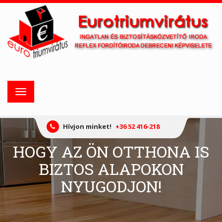
Toggle
navigation
Hívjon minket!
+36 52 416-218
HOGY AZ ÖN OTTHONA IS
BIZTOS ALAPOKON
NYUGODJON!