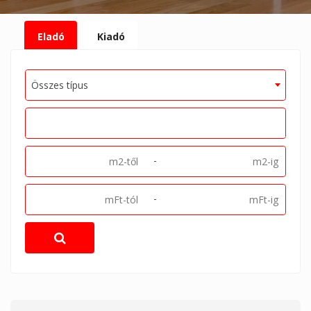
Eladó
Kiadó
Összes típus
-
-