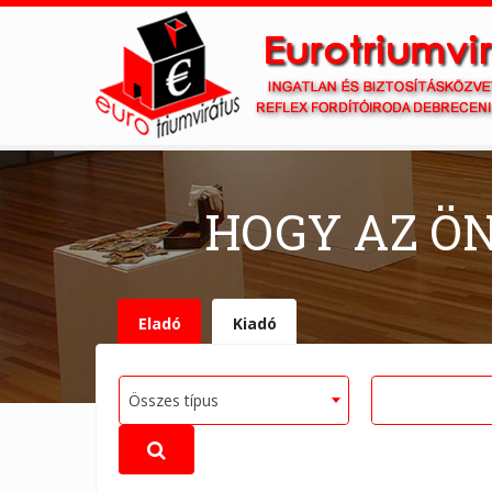
HOGY AZ Ö
Eladó
Kiadó
Összes típus