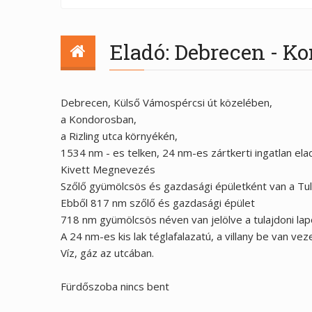
Eladó: Debrecen - Ko
Debrecen, Külső Vámospércsi út közelében,
a Kondorosban,
a Rizling utca környékén,
1534 nm - es telken, 24 nm-es zártkerti ingatlan ela
Kivett Megnevezés
Szőlő gyümölcsös és gazdasági épületként van a Tula
Ebből 817 nm szőlő és gazdasági épület
718 nm gyümölcsös néven van jelölve a tulajdoni la
A 24 nm-es kis lak téglafalazatú, a villany be van ve
Víz, gáz az utcában.
Fürdőszoba nincs bent