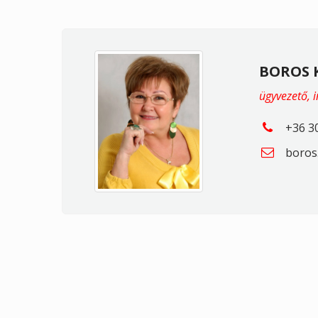
BOROS 
ügyvezető, 
+36 3
boros.