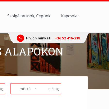
Szolgáltatások, Cégünk
Kapcsolat
Hívjon minket!
+36 52 416-218
S ALAPOKON
-