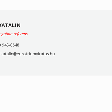
KATALIN
ingatlan referens
0 945-8648
katalin@eurotriumviratus.hu