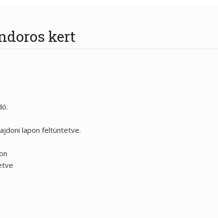
ndoros kert
dó.
jdoni lapon feltüntetve.
pon
zetve