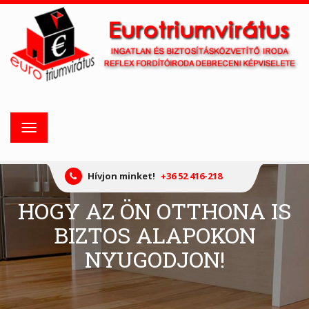
Toggle
navigation
Hívjon minket!
+36 52 416-218
HOGY AZ ÖN OTTHONA IS
BIZTOS ALAPOKON
NYUGODJON!