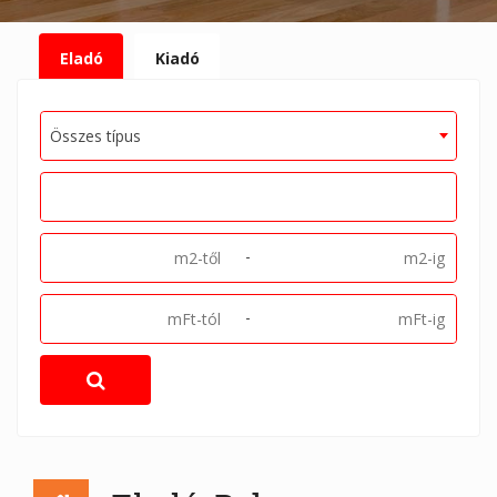
Eladó
Kiadó
Összes típus
-
-