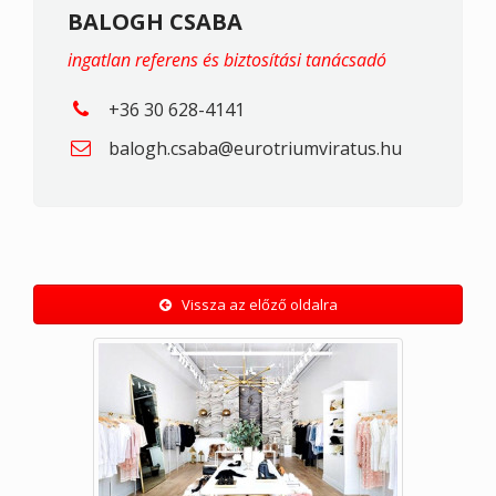
BALOGH CSABA
ingatlan referens és biztosítási tanácsadó
+36 30 628-4141
balogh.csaba@eurotriumviratus.hu
Vissza az előző oldalra