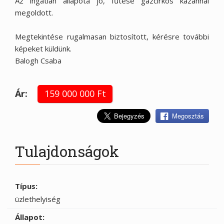
Az ingatlan állapota jó, fűtése gázcirkós kazánnal
megoldott.
Megtekintése rugalmasan biztosított, kérésre további
képeket küldünk.
Balogh Csaba
Ár:
159 000 000 Ft
Megosztás
Tulajdonságok
Típus:
üzlethelyiség
Állapot: