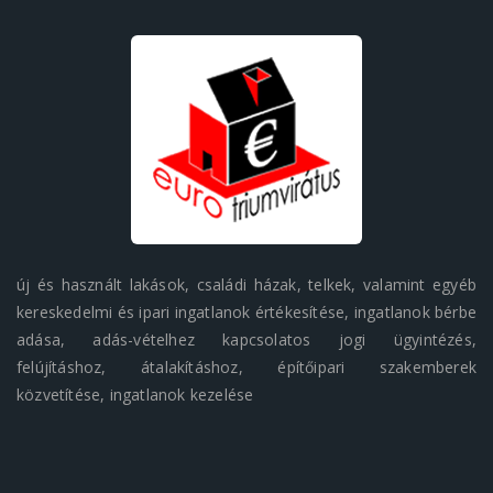
új és használt lakások, családi házak, telkek, valamint egyéb
kereskedelmi és ipari ingatlanok értékesítése, ingatlanok bérbe
adása, adás-vételhez kapcsolatos jogi ügyintézés,
felújításhoz, átalakításhoz, építőipari szakemberek
közvetítése, ingatlanok kezelése