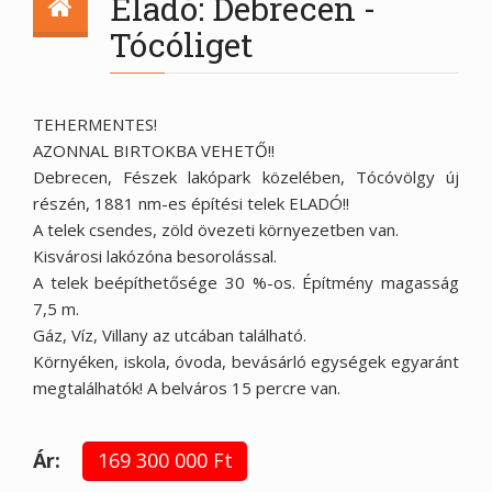
Eladó: Debrecen -
Tócóliget
TEHERMENTES!
AZONNAL BIRTOKBA VEHETŐ!!
Debrecen, Fészek lakópark közelében, Tócóvölgy új
részén, 1881 nm-es építési telek ELADÓ!!
A telek csendes, zöld övezeti környezetben van.
Kisvárosi lakózóna besorolással.
A telek beépíthetősége 30 %-os. Építmény magasság
7,5 m.
Gáz, Víz, Villany az utcában található.
Környéken, iskola, óvoda, bevásárló egységek egyaránt
megtalálhatók! A belváros 15 percre van.
Ár:
169 300 000 Ft