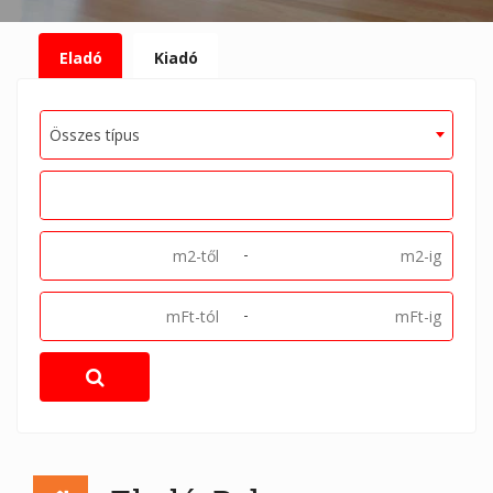
Eladó
Kiadó
Összes típus
-
-