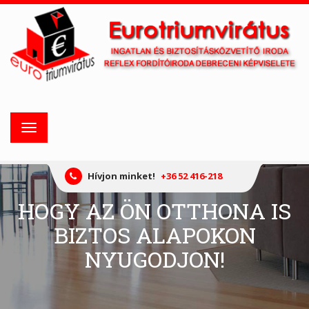
Toggle
navigation
Hívjon minket!
+36 52 416-218
HOGY AZ ÖN OTTHONA IS
BIZTOS ALAPOKON
NYUGODJON!