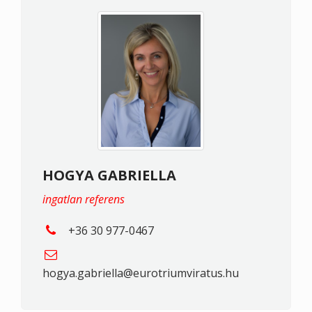
HOGYA GABRIELLA
ingatlan referens
+36 30 977-0467
hogya.gabriella@eurotriumviratus.hu