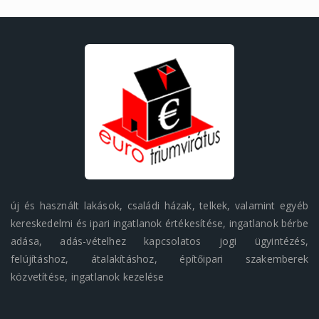
új és használt lakások, családi házak, telkek, valamint egyéb
kereskedelmi és ipari ingatlanok értékesítése, ingatlanok bérbe
adása, adás-vételhez kapcsolatos jogi ügyintézés,
felújításhoz, átalakításhoz, építőipari szakemberek
közvetítése, ingatlanok kezelése