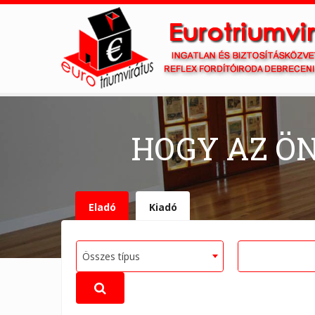
HOGY AZ Ö
Eladó
Kiadó
Összes típus