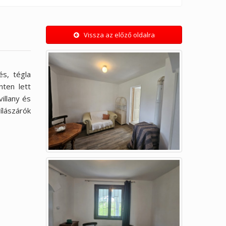
Vissza az előző oldalra
s, tégla
nten lett
illany és
ílászárók