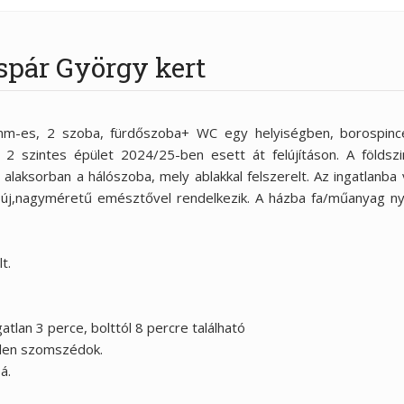
spár György kert
m-es, 2 szoba, fürdőszoba+ WC egy helyiségben, borospincé
z 2 szintes épület 2024/25-ben esett át felújításon. A földszi
 alaksorban a hálószoba, mely ablakkal felszerelt. Az ingatlanba v
s új,nagyméretű emésztővel rendelkezik. A házba fa/műanyag ny
t.
tlan 3 perce, bolttól 8 percre található
tlen szomszédok.
á.