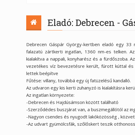
Eladó: Debrecen - Gá
Debrecen Gáspár György-kertben eladó egy 33 n
falazatú zártkerti ingatlan, 1360 nm-es telken. A
kialakítva a nappali, konyharész és a fürdőszoba. Az
vezetékes víz bevezetésre került, fúrott kúttal é
lettek beépítve
Fűtése: villany, továbbá egy új fatüzelésű kandalló.
Az udvaron egy kis kerti zuhanyzó is kialakításra kerül
Az ingatlan környezete:
-Debrecen és Hajdúsámson között található
-Szerződédes buszjárat van, a buszmegállótól az inga
-Nagyon csendes és nyugodt lakóközösség , közve
-Az udvart gyümölcsfák, szőlőskert teszik otthonoss