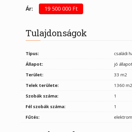
Ár:
19 500 000 Ft
Tulajdonságok
Típus:
családi h
Állapot:
jó állapo
Terület:
33 m2
Telek területe:
1360 m
Szobák száma:
1
Fél szobák száma:
1
Fűtés:
elektrom