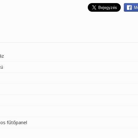
Me
áz
tú
2
os fűtőpanel