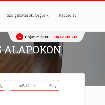
Szolgáltatások, Cégünk
Kapcsolat
Hívjon minket!
+36 52 416-218
S ALAPOKON
-