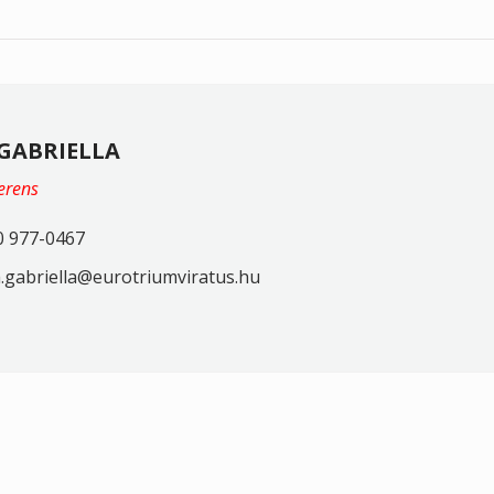
GABRIELLA
ferens
0 977-0467
gabriella@eurotriumviratus.hu