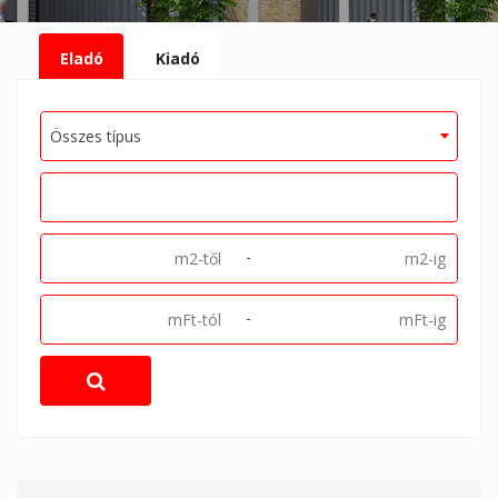
Eladó
Kiadó
Összes típus
-
-