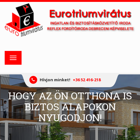
Toggle
navigation
Hívjon minket!
+36 52 416-218
HOGY AZ ÖN OTTHONA IS
BIZTOS ALAPOKON
NYUGODJON!