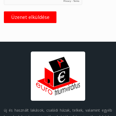
Üzenet elküldése
új és használt lakások, családi házak, telkek, valamint egyéb