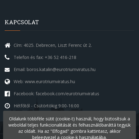
KAPCSOLAT
Cím: 4025. Debrecen, Liszt Ferenc út 2.
Telefon és fax: +36 52 416-218
Email: boros.katalin@eurotriumviratus.hu
Web: www.eurotriumviratus.hu
Facebook: facebook.com/eurotriumviratus
Hétfőtől - Csütörtökig
9:00-16:00
Péntek
9:00-14:00
Oldalunk többféle sütit (cookie-t) használ, hogy biztosítsuk a
Szombat - Vasárnap
szünnap
weboldal teljes funkcionalitását és felhasználóbaráttá tegyük
az oldalt. Ha az "Elfogad" gombra kattintasz, akkor
beleegyezel a cookie-k használatába.