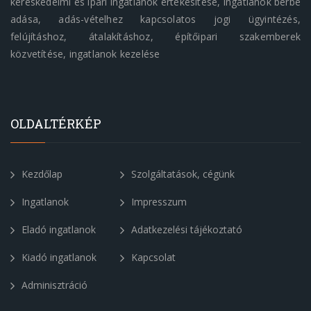
kereskedelmi és ipari ingatlanok értékesítése, ingatlanok bérbe
adása, adás-vételhez kapcsolatos jogi ügyintézés,
felújításhoz, átalakításhoz, építőipari szakemberek
közvetítése, ingatlanok kezelése
OLDALTÉRKÉP
Kezdőlap
Szolgáltatások, cégünk
Ingatlanok
Impresszum
Eladó ingatlanok
Adatkezelési tájékoztató
Kiadó ingatlanok
Kapcsolat
Adminisztráció