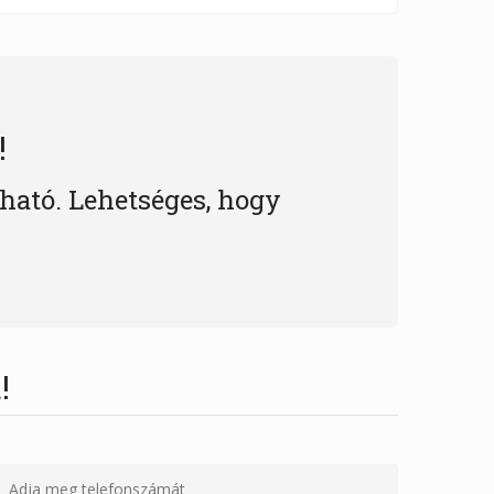
!
lható. Lehetséges, hogy
!