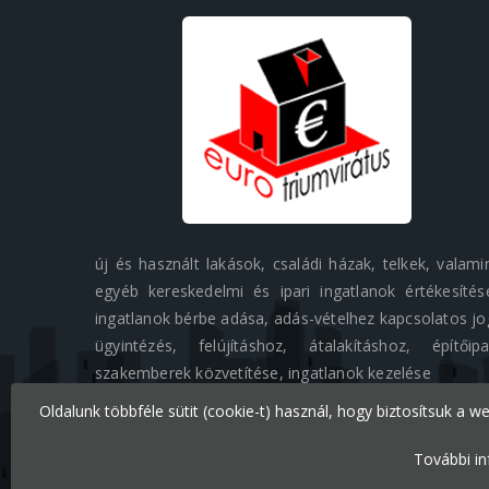
új és használt lakások, családi házak, telkek, valami
egyéb kereskedelmi és ipari ingatlanok értékesítés
ingatlanok bérbe adása, adás-vételhez kapcsolatos jo
ügyintézés, felújításhoz, átalakításhoz, építőipa
szakemberek közvetítése, ingatlanok kezelése
Oldalunk többféle sütit (cookie-t) használ, hogy biztosítsuk a w
További in
Minden jog fenntartva © 2026 Eurotriumvirátus Kft.