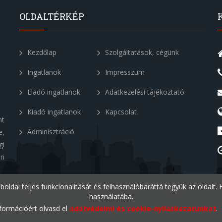
OLDALTÉRKÉP
Kezdőlap
Szolgáltatások, cégünk
Ingatlanok
Impresszum
Eladó ingatlanok
Adatkezelési tájékoztató
Kiadó ingatlanok
Kapcsolat
nt
Adminisztráció
e,
gi
ri
eboldal teljes funkcionalitását és felhasználóbaráttá tegyük az oldalt
használatába.
formációért olvasd el
adatvédelmi és cookie-nyilatkozatunkat
.
v1.2