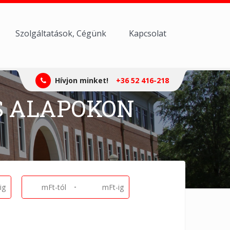
Szolgáltatások, Cégünk
Kapcsolat
Hívjon minket!
+36 52 416-218
S ALAPOKON
-