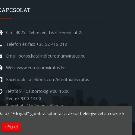
KAPCSOLAT
Cím: 4025. Debrecen, Liszt Ferenc út 2.
Telefon és fax: +36 52 416-218
Email: boros.katalin@eurotriumviratus.hu
Web: www.eurotriumviratus.hu
Facebook: facebook.com/eurotriumviratus
Hétfőtől - Csütörtökig
9:00-16:00
Péntek
9:00-14:00
Szombat - Vasárnap
szünnap
. Ha az "Elfogad" gombra kattintasz, akkor beleegyezel a cookie-k
Elfogad
Készítette:
Ide a Honlapom - Deal Inform Kft.