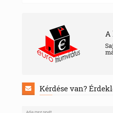
A 
Sa
má
Kérdése van? Érdekl