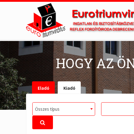
HOGY AZ Ö
Eladó
Kiadó
Összes típus