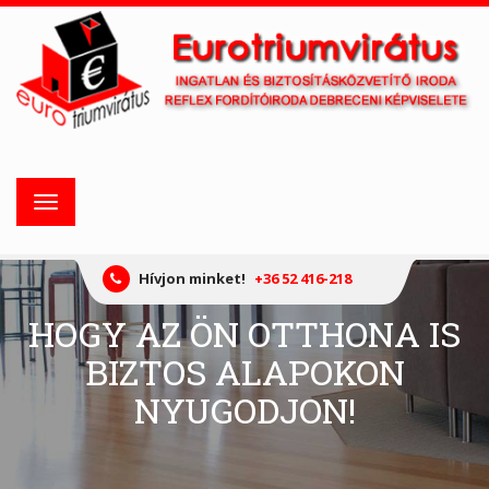
Toggle
navigation
Hívjon minket!
+36 52 416-218
HOGY AZ ÖN OTTHONA IS
BIZTOS ALAPOKON
NYUGODJON!