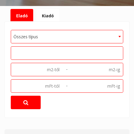
Eladó
Kiadó
Összes típus
-
-