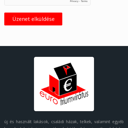
Üzenet elküldése
új és használt lakások, családi házak, telkek, valamint egyéb