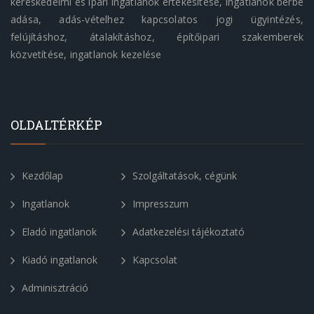
kereskedelmi és ipari ingatlanok értékesítése, ingatlanok bérbe
adása, adás-vételhez kapcsolatos jogi ügyintézés,
felújításhoz, átalakításhoz, építőipari szakemberek
közvetítése, ingatlanok kezelése
OLDALTÉRKÉP
Kezdőlap
Szolgáltatások, cégünk
Ingatlanok
Impresszum
Eladó ingatlanok
Adatkezelési tájékoztató
Kiadó ingatlanok
Kapcsolat
Adminisztráció