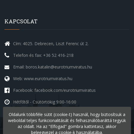
KAPCSOLAT
Cím: 4025. Debrecen, Liszt Ferenc út 2.
Telefon és fax: +36 52 416-218
Email: boros.katalin@eurotriumviratus.hu
Web: www.eurotriumviratus.hu
Facebook: facebook.com/eurotriumviratus
Hétfőtől - Csütörtökig
9:00-16:00
Péntek
9:00-14:00
Oldalunk többféle sütit (cookie-t) használ, hogy biztosítsuk a
Szombat - Vasárnap
szünnap
weboldal teljes funkcionalitását és felhasználóbaráttá tegyük
az oldalt. Ha az "Elfogad" gombra kattintasz, akkor
beleegyezel a cookie-k használatába.