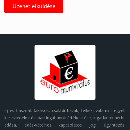
Üzenet elküldése
új és használt lakások, családi házak, telkek, valamint egyéb
kereskedelmi és ipari ingatlanok értékesítése, ingatlanok bérbe
adása, adás-vételhez kapcsolatos jogi ügyintézés,