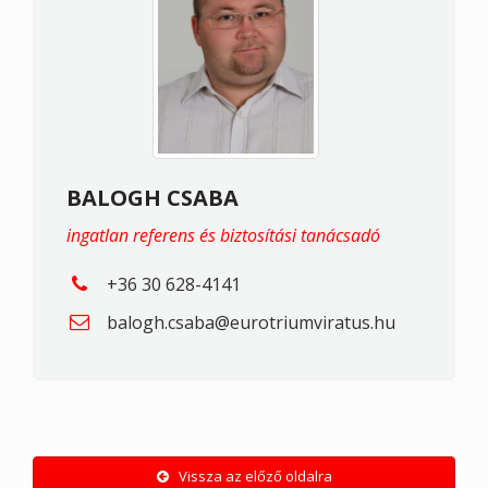
BALOGH CSABA
ingatlan referens és biztosítási tanácsadó
+36 30 628-4141
balogh.csaba@eurotriumviratus.hu
Vissza az előző oldalra