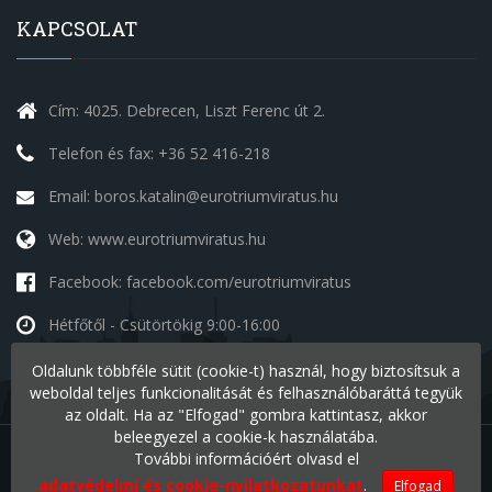
KAPCSOLAT
Cím: 4025. Debrecen, Liszt Ferenc út 2.
Telefon és fax: +36 52 416-218
Email: boros.katalin@eurotriumviratus.hu
Web: www.eurotriumviratus.hu
Facebook: facebook.com/eurotriumviratus
Hétfőtől - Csütörtökig
9:00-16:00
Péntek
9:00-14:00
Oldalunk többféle sütit (cookie-t) használ, hogy biztosítsuk a
Szombat - Vasárnap
szünnap
weboldal teljes funkcionalitását és felhasználóbaráttá tegyük
az oldalt. Ha az "Elfogad" gombra kattintasz, akkor
beleegyezel a cookie-k használatába.
További információért olvasd el
Minden jog fenntartva © 2026 Eurotriumvirátus Kft.
v1.2
adatvédelmi és cookie-nyilatkozatunkat
.
Elfogad