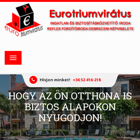
Toggle
navigation
Hívjon minket!
+36 52 416-218
HOGY AZ ÖN OTTHONA IS
BIZTOS ALAPOKON
NYUGODJON!