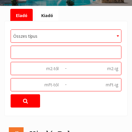
Eladó
Kiadó
Összes típus
-
-