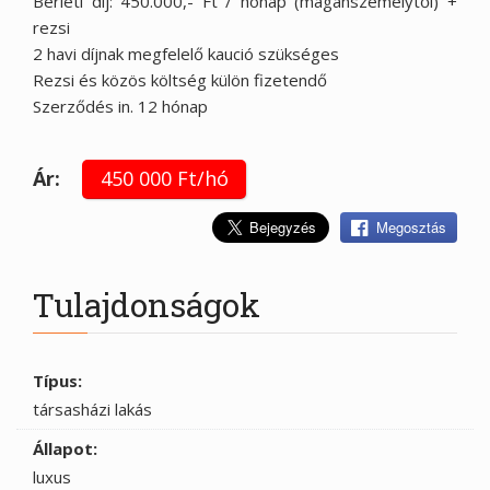
Bérleti díj: 450.000,- Ft / hónap (magánszemélytől) +
rezsi
2 havi díjnak megfelelő kaució szükséges
Rezsi és közös költség külön fizetendő
Szerződés in. 12 hónap
Ár:
450 000 Ft/hó
Megosztás
Tulajdonságok
Típus:
társasházi lakás
Állapot:
luxus