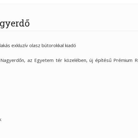
agyerdő
kás exkluzív olasz bútorokkal kiadó
 Nagyerdőn, az Egyetem tér közelében, új építésű Prémium R
k