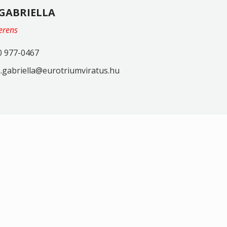
GABRIELLA
ferens
0 977-0467
gabriella@eurotriumviratus.hu