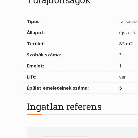
Típus:
társashá
Állapot:
újszerű
Terület:
85 m2
Szobák száma:
3
Emelet:
1
Lift:
van
Épület emeleteinek száma:
5
Ingatlan referens