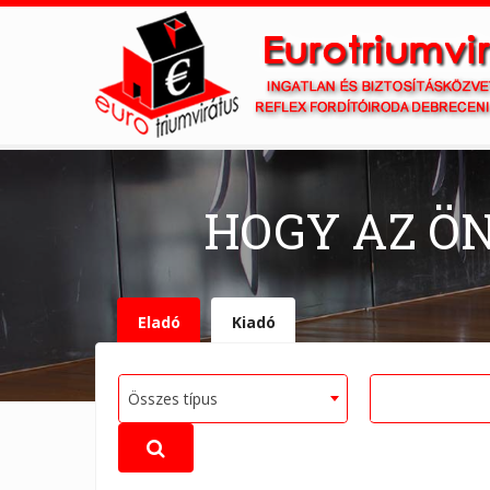
HOGY AZ Ö
Eladó
Kiadó
Összes típus