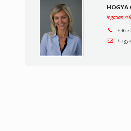
HOGYA 
ingatlan re
+36 3
hogya.