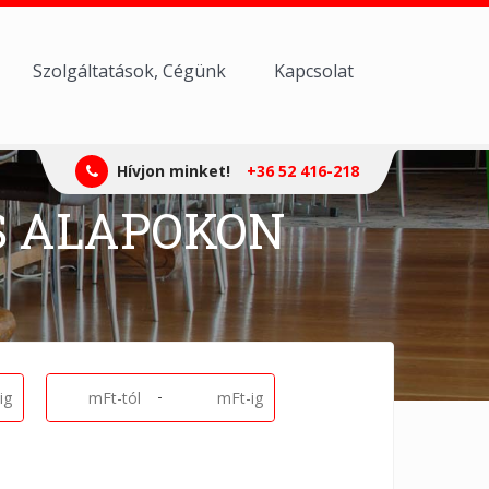
Szolgáltatások, Cégünk
Kapcsolat
Hívjon minket!
+36 52 416-218
S ALAPOKON
-