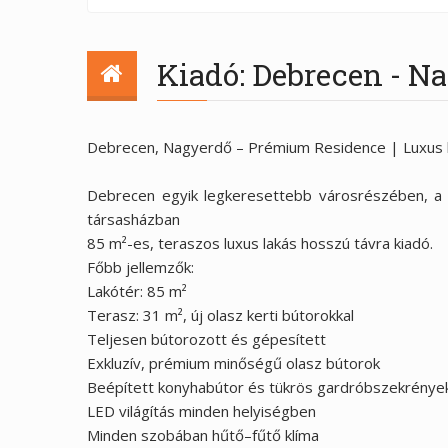
Kiadó: Debrecen - N
Debrecen, Nagyerdő – Prémium Residence | Luxus la
Debrecen egyik legkeresettebb városrészében, a
társasházban
85 m²-es, teraszos luxus lakás hosszú távra kiadó.
Főbb jellemzők:
Lakótér: 85 m²
Terasz: 31 m², új olasz kerti bútorokkal
Teljesen bútorozott és gépesített
Exkluzív, prémium minőségű olasz bútorok
Beépített konyhabútor és tükrös gardróbszekrénye
LED világítás minden helyiségben
Minden szobában hűtő–fűtő klíma