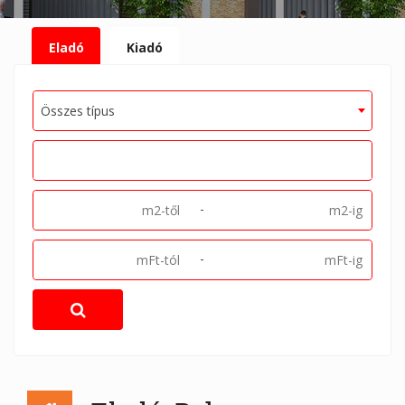
Eladó
Kiadó
Összes típus
-
-