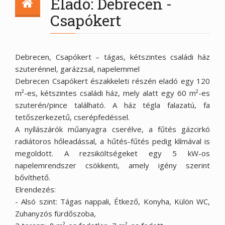
Eladó: Debrecen -
Csapókert
Debrecen, Csapókert – tágas, kétszintes családi ház
szuterénnel, garázzsal, napelemmel
Debrecen Csapókert északkeleti részén eladó egy 120
m²-es, kétszintes családi ház, mely alatt egy 60 m²-es
szuterén/pince található. A ház tégla falazatú, fa
tetőszerkezetű, cserépfedéssel.
A nyílászárók műanyagra cserélve, a fűtés gázcirkó
radiátoros hőleadással, a hűtés-fűtés pedig klímával is
megoldott. A rezsiköltségeket egy 5 kW-os
napelemrendszer csökkenti, amely igény szerint
bővíthető.
Elrendezés:
- Alsó szint: Tágas nappali, Étkező, Konyha, Külön WC,
Zuhanyzós fürdőszoba,