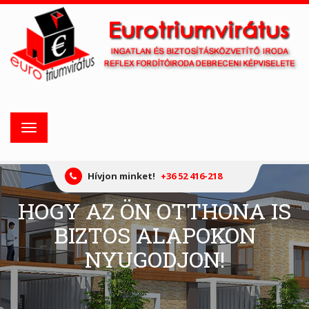
Toggle
navigation
Hívjon minket!
+36 52 416-218
HOGY AZ ÖN OTTHONA IS
BIZTOS ALAPOKON
NYUGODJON!