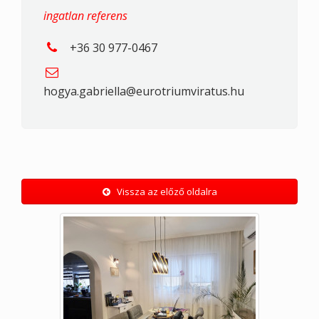
ingatlan referens
+36 30 977-0467
hogya.gabriella@eurotriumviratus.hu
Vissza az előző oldalra