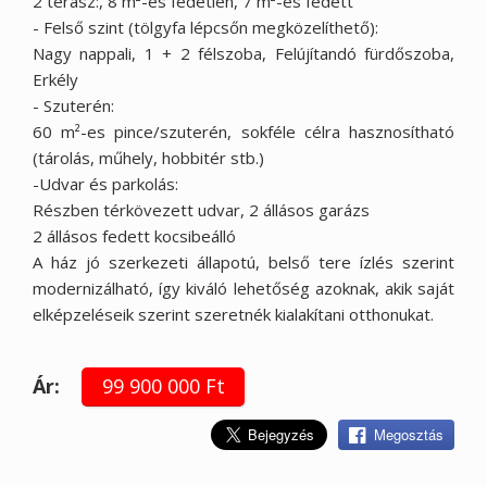
2 terasz:, 8 m²-es fedetlen, 7 m²-es fedett
- Felső szint (tölgyfa lépcsőn megközelíthető):
Nagy nappali, 1 + 2 félszoba, Felújítandó fürdőszoba,
Erkély
- Szuterén:
60 m²-es pince/szuterén, sokféle célra hasznosítható
(tárolás, műhely, hobbitér stb.)
-Udvar és parkolás:
Részben térkövezett udvar, 2 állásos garázs
2 állásos fedett kocsibeálló
A ház jó szerkezeti állapotú, belső tere ízlés szerint
modernizálható, így kiváló lehetőség azoknak, akik saját
elképzeléseik szerint szeretnék kialakítani otthonukat.
Ár:
99 900 000 Ft
Megosztás