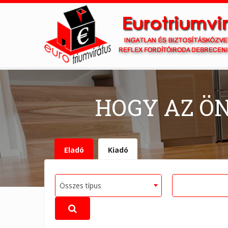
HOGY AZ Ö
Eladó
Kiadó
Összes típus