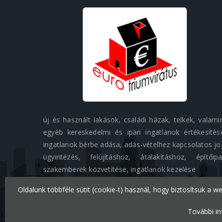
új és használt lakások, családi házak, telkek, valami
egyéb kereskedelmi és ipari ingatlanok értékesítés
ingatlanok bérbe adása, adás-vételhez kapcsolatos jo
ügyintézés, felújításhoz, átalakításhoz, építőipa
szakemberek közvetítése, ingatlanok kezelése
Oldalunk többféle sütit (cookie-t) használ, hogy biztosítsuk a w
Minden jog fenntartva © 2026 Eurotriumvirátus Kft.
További in