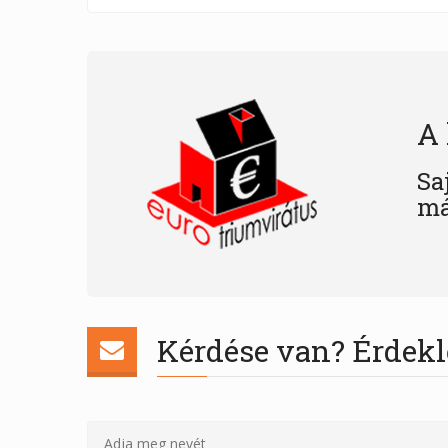
A 
Sa
má
Kérdése van? Érdekl