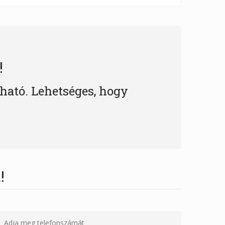
!
lható. Lehetséges, hogy
!