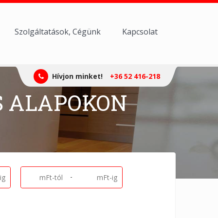
Szolgáltatások, Cégünk
Kapcsolat
Hívjon minket!
+36 52 416-218
S ALAPOKON
-