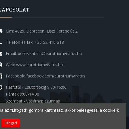
KAPCSOLAT
Cím: 4025. Debrecen, Liszt Ferenc út 2.
Telefon és fax: +36 52 416-218
Email: boros.katalin@eurotriumviratus.hu
Web: www.eurotriumviratus.hu
Facebook: facebook.com/eurotriumviratus
Hétfőtől - Csütörtökig
9:00-16:00
Péntek
9:00-14:00
Szombat - Vasárnap
szünnap
. Ha az "Elfogad" gombra kattintasz, akkor beleegyezel a cookie-k
Készítette:
Ide a Honlapom - Deal Inform Kft.
Elfogad