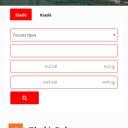
Eladó
Kiadó
Összes típus
-
-