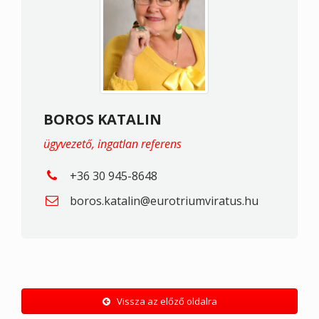
BOROS KATALIN
ügyvezető, ingatlan referens
+36 30 945-8648
boros.katalin@eurotriumviratus.hu
Vissza az előző oldalra