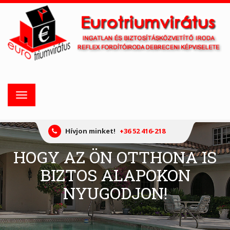
Toggle
navigation
Hívjon minket!
+36 52 416-218
HOGY AZ ÖN OTTHONA IS
BIZTOS ALAPOKON
NYUGODJON!