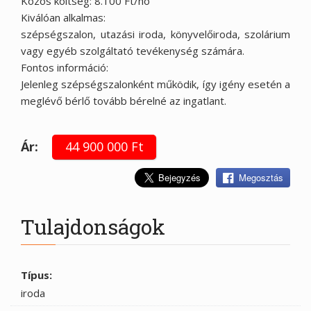
Közös költség: 8.100 Ft/hó
Kiválóan alkalmas:
szépségszalon, utazási iroda, könyvelőiroda, szolárium
vagy egyéb szolgáltató tevékenység számára.
Fontos információ:
Jelenleg szépségszalonként működik, így igény esetén a
meglévő bérlő tovább bérelné az ingatlant.
Ár:
44 900 000 Ft
Megosztás
Tulajdonságok
Típus:
iroda