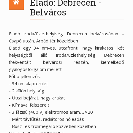
Eladó: Debrecen -
Belváros
Eladó iroda/üzlethelyiség Debrecen belvárosában –
Csapó utcán, Árpád tér közelében
Eladó egy 34 nm-es, utcafronti, nagy kirakatos, két
helyiségből álló iroda/üzlethelyiség Debrecen
frekventált belvárosi részén, kiemelkedő
gyalogosforgalom mellett.
Főbb jellemzők:
- 34 nm alapterület
- 2 külön helyiség
- Utcai bejárat, nagy kirakat
- Klímával felszerelt
- 3 fázisú (400 V) elektromos áram, 3×20
- Mért távfűtés, radiátoros hőleadás
- Busz- és trolimegálló közvetlen közelben