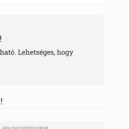
!
lható. Lehetséges, hogy
!