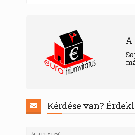
A 
Sa
má
Kérdése van? Érdekl