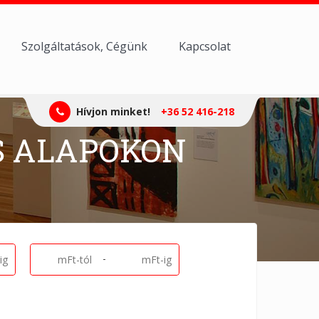
Szolgáltatások, Cégünk
Kapcsolat
Hívjon minket!
+36 52 416-218
S ALAPOKON
-