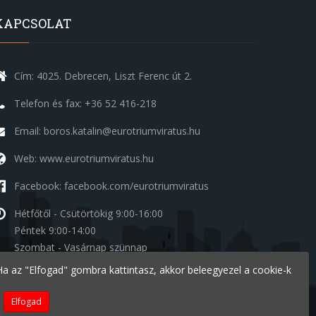
KAPCSOLAT
Cím: 4025. Debrecen, Liszt Ferenc út 2.
Telefon és fax: +36 52 416-218
Email: boros.katalin@eurotriumviratus.hu
Web: www.eurotriumviratus.hu
Facebook: facebook.com/eurotriumviratus
Hétfőtől - Csütörtökig
9:00-16:00
Péntek
9:00-14:00
Szombat - Vasárnap
szünnap
. Ha az "Elfogad" gombra kattintasz, akkor beleegyezel a cookie-k
Készítette:
Ide a Honlapom - Deal Inform Kft.
Elfogad