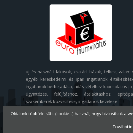
új és használt lakások, családi házak, telkek, valami
egyéb kereskedelmi és ipari ingatlanok értékesítés
ingatlanok bérbe adása, adás-vételhez kapcsolatos jo
ügyintézés, felújításhoz, átalakításhoz, építőipa
szakemberek közvetítése, ingatlanok kezelése
Oldalunk többféle sütit (cookie-t) használ, hogy biztosítsuk a w
Minden jog fenntartva © 2026 Eurotriumvirátus Kft.
További in