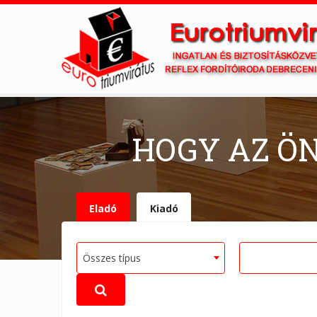
HOGY AZ Ö
Eladó
Kiadó
Összes típus