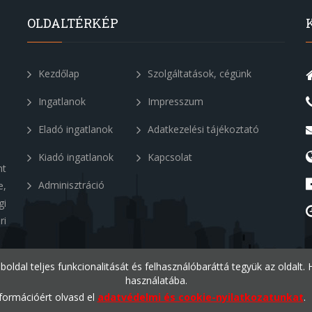
OLDALTÉRKÉP
Kezdőlap
Szolgáltatások, cégünk
Ingatlanok
Impresszum
Eladó ingatlanok
Adatkezelési tájékoztató
Kiadó ingatlanok
Kapcsolat
nt
Adminisztráció
e,
gi
ri
eboldal teljes funkcionalitását és felhasználóbaráttá tegyük az oldalt
használatába.
formációért olvasd el
adatvédelmi és cookie-nyilatkozatunkat
.
v1.2