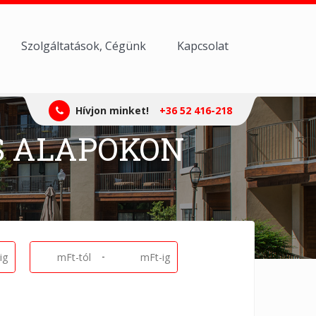
Szolgáltatások, Cégünk
Kapcsolat
Hívjon minket!
+36 52 416-218
S ALAPOKON
-