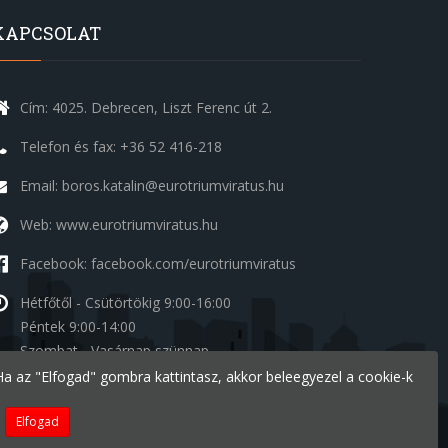
KAPCSOLAT
Cím: 4025. Debrecen, Liszt Ferenc út 2.
Telefon és fax: +36 52 416-218
Email: boros.katalin@eurotriumviratus.hu
Web: www.eurotriumviratus.hu
Facebook: facebook.com/eurotriumviratus
Hétfőtől - Csütörtökig
9:00-16:00
Péntek
9:00-14:00
Szombat - Vasárnap
szünnap
. Ha az "Elfogad" gombra kattintasz, akkor beleegyezel a cookie-k
Elfogad
Készítette:
Ide a Honlapom - Deal Inform Kft.