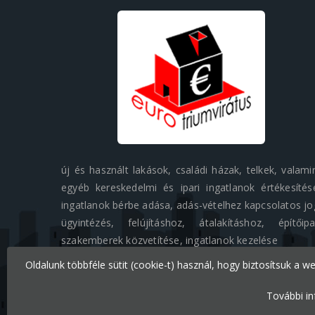
új és használt lakások, családi házak, telkek, valami
egyéb kereskedelmi és ipari ingatlanok értékesítés
ingatlanok bérbe adása, adás-vételhez kapcsolatos jo
ügyintézés, felújításhoz, átalakításhoz, építőipa
szakemberek közvetítése, ingatlanok kezelése
Oldalunk többféle sütit (cookie-t) használ, hogy biztosítsuk a w
További in
Minden jog fenntartva © 2026 Eurotriumvirátus Kft.