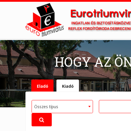
HOGY AZ Ö
Eladó
Kiadó
Összes típus