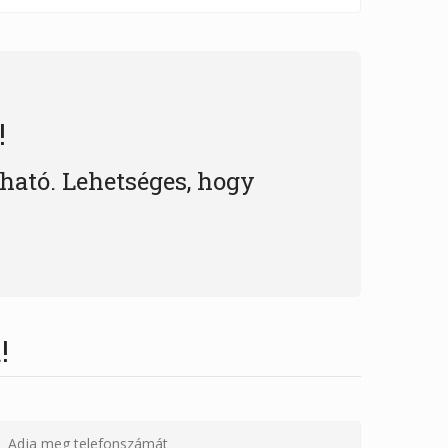
!
lható. Lehetséges, hogy
!