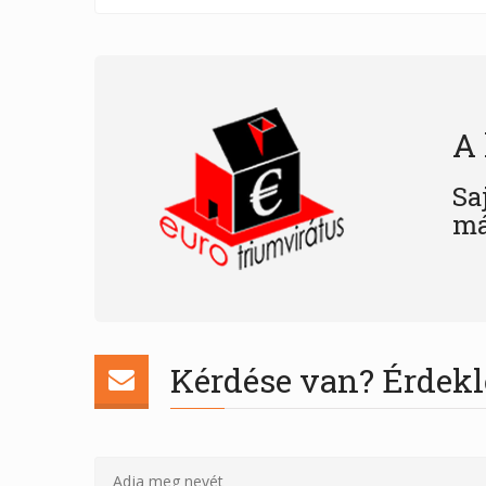
A 
Sa
má
Kérdése van? Érdekl