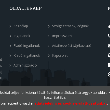
OLDALTÉRKÉP
Kezdőlap
Szolgáltatások, cégünk
Ingatlanok
Impresszum
Eladó ingatlanok
Adatkezelési tájékoztató
Kiadó ingatlanok
Kapcsolat
nt
Adminisztráció
e,
gi
ri
eboldal teljes funkcionalitását és felhasználóbaráttá tegyük az oldalt
használatába.
formációért olvasd el
adatvédelmi és cookie-nyilatkozatunkat
.
v1.2