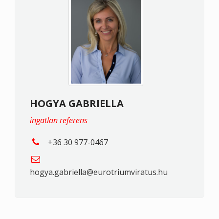
HOGYA GABRIELLA
ingatlan referens
+36 30 977-0467
hogya.gabriella@eurotriumviratus.hu