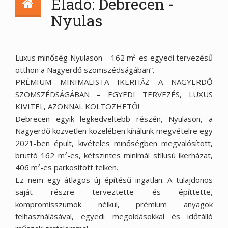
Eladó: Debrecen -
Nyulas
Luxus minőség Nyulason – 162 m²-es egyedi tervezésű
otthon a Nagyerdő szomszédságában”.
PRÉMIUM MINIMALISTA IKERHÁZ A NAGYERDŐ
SZOMSZÉDSÁGÁBAN – EGYEDI TERVEZÉS, LUXUS
KIVITEL, AZONNAL KÖLTÖZHETŐ!
Debrecen egyik legkedveltebb részén, Nyulason, a
Nagyerdő közvetlen közelében kínálunk megvételre egy
2021-ben épült, kivételes minőségben megvalósított,
bruttó 162 m²-es, kétszintes minimál stílusú ikerházat,
406 m²-es parkosított telken.
Ez nem egy átlagos új építésű ingatlan. A tulajdonos
saját részre terveztette és építtette,
kompromisszumok nélkül, prémium anyagok
felhasználásával, egyedi megoldásokkal és időtálló