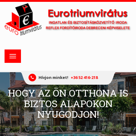
Toggle
navigation
Hívjon minket!
+36 52 416-218
HOGY AZ ÖN OTTHONA IS
BIZTOS ALAPOKON
NYUGODJON!