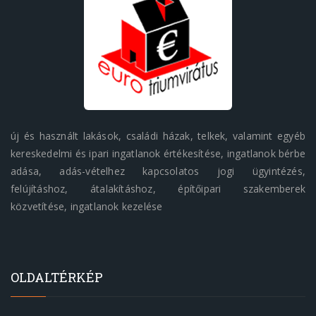
új és használt lakások, családi házak, telkek, valamint egyéb
kereskedelmi és ipari ingatlanok értékesítése, ingatlanok bérbe
adása, adás-vételhez kapcsolatos jogi ügyintézés,
felújításhoz, átalakításhoz, építőipari szakemberek
közvetítése, ingatlanok kezelése
OLDALTÉRKÉP