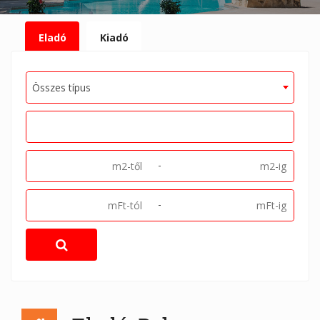
Eladó
Kiadó
Összes típus
-
-