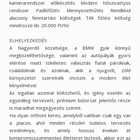
kamerarendszer előkészítés Modern hőszivattyús
rendszer Padlófűtés Mennyezethűtés Rendkívül
alacsony fenntartási költségek Téli fűtési költség
mindössze kb. 20.000 Ft/hó
ELHELYEZKEDÉS
A Nagyerdő közelsége, a BMW gyár könnyű
megközelíthetősége, valamint az autópályák gyors
elérése miatt tökéletes választás fiatal pároknak,
családoknak és azoknak, akik a nyugodt, zöld
környezetet szeretnék ötvözni a modern élet
kényelmével.
Az ingatlan azonnal költözhető, és igény esetén az
egyedileg tervezett, prémium bútorzat jelentős része
is maradhat megegyezés szerint.
Ha olyan otthont keres, amelyből valóban csak egy van
a piacon, ahol minden részlet tudatos tervezés
eredménye, és amely hosszú éveken át
kompromisszummentes életteret biztosít, akkor ezt az