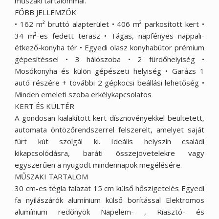
műszaki tartalommal.
FŐBB JELLEMZŐK
• 162 m² bruttó alapterület • 406 m² parkosított kert •
34 m²-es fedett terasz • Tágas, napfényes nappali-
étkező-konyha tér • Egyedi olasz konyhabútor prémium
gépesítéssel • 3 hálószoba • 2 fürdőhelyiség •
Mosókonyha és külön gépészeti helyiség • Garázs 1
autó részére + további 2 gépkocsi beállási lehetőség •
Minden emeleti szoba erkélykapcsolatos
KERT ÉS KÜLTÉR
A gondosan kialakított kert dísznövényekkel beültetett,
automata öntözőrendszerrel felszerelt, amelyet saját
fúrt kút szolgál ki. Ideális helyszín családi
kikapcsolódásra, baráti összejövetelekre vagy
egyszerűen a nyugodt mindennapok megélésére.
MŰSZAKI TARTALOM
30 cm-es tégla falazat 15 cm külső hőszigetelés Egyedi
fa nyílászárók alumínium külső borítással Elektromos
alumínium redőnyök Napelem- , Riasztó- és