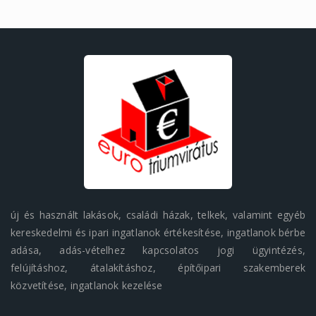
új és használt lakások, családi házak, telkek, valamint egyéb
kereskedelmi és ipari ingatlanok értékesítése, ingatlanok bérbe
adása, adás-vételhez kapcsolatos jogi ügyintézés,
felújításhoz, átalakításhoz, építőipari szakemberek
közvetítése, ingatlanok kezelése