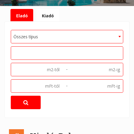
Eladó
Kiadó
Összes típus
-
-