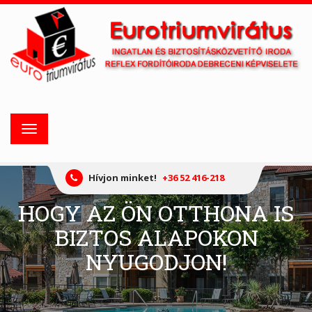
Toggle
navigation
Hívjon minket!
+36 52 416-218
HOGY AZ ÖN OTTHONA IS
BIZTOS ALAPOKON
NYUGODJON!