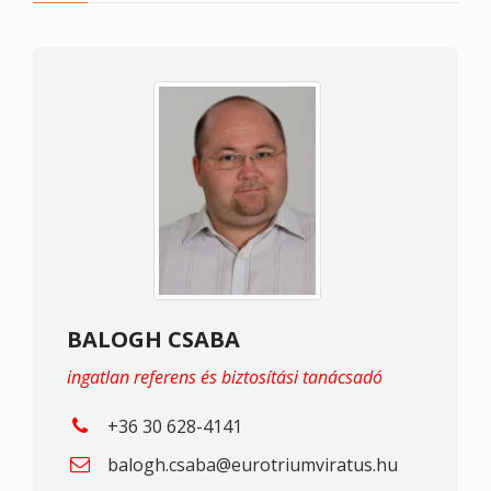
BALOGH CSABA
ingatlan referens és biztosítási tanácsadó
+36 30 628-4141
balogh.csaba@eurotriumviratus.hu