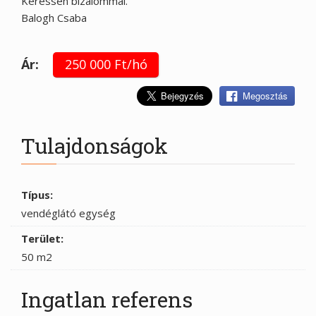
Keressen bizalommal.
Balogh Csaba
Ár:
250 000 Ft/hó
Megosztás
Tulajdonságok
Típus:
vendéglátó egység
Terület:
50 m2
Ingatlan referens