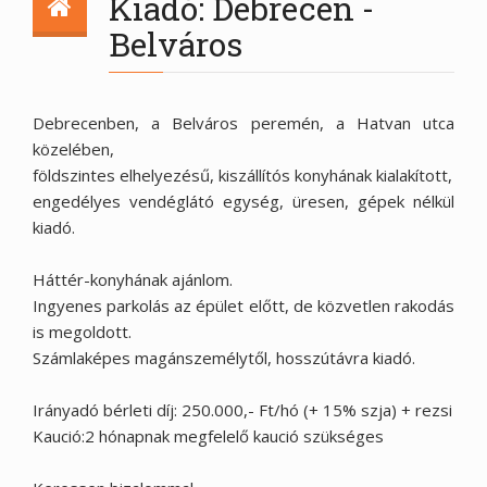
Kiadó: Debrecen -
Belváros
Debrecenben, a Belváros peremén, a Hatvan utca
közelében,
földszintes elhelyezésű, kiszállítós konyhának kialakított,
engedélyes vendéglátó egység, üresen, gépek nélkül
kiadó.
Háttér-konyhának ajánlom.
Ingyenes parkolás az épület előtt, de közvetlen rakodás
is megoldott.
Számlaképes magánszemélytől, hosszútávra kiadó.
Irányadó bérleti díj: 250.000,- Ft/hó (+ 15% szja) + rezsi
Kaució:2 hónapnak megfelelő kaució szükséges