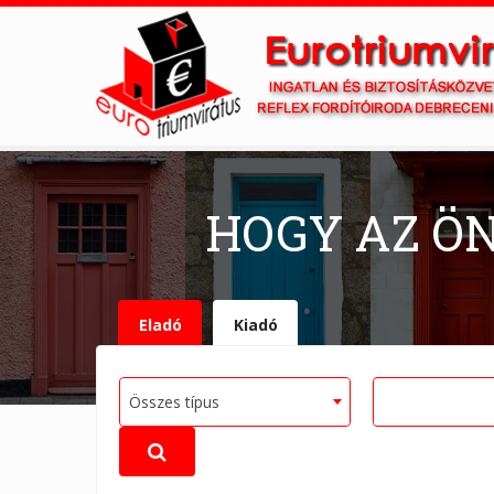
HOGY AZ Ö
Eladó
Kiadó
Összes típus