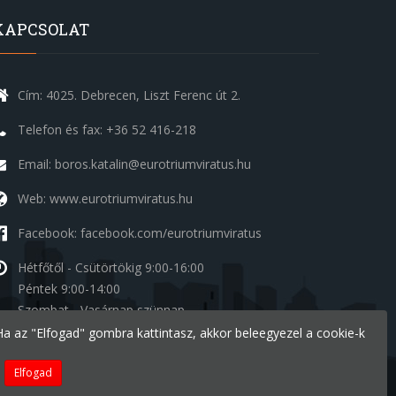
KAPCSOLAT
Cím: 4025. Debrecen, Liszt Ferenc út 2.
Telefon és fax: +36 52 416-218
Email: boros.katalin@eurotriumviratus.hu
Web: www.eurotriumviratus.hu
Facebook: facebook.com/eurotriumviratus
Hétfőtől - Csütörtökig
9:00-16:00
Péntek
9:00-14:00
Szombat - Vasárnap
szünnap
. Ha az "Elfogad" gombra kattintasz, akkor beleegyezel a cookie-k
Elfogad
Készítette:
Ide a Honlapom - Deal Inform Kft.