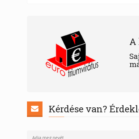
A 
Sa
má
Kérdése van? Érdekl