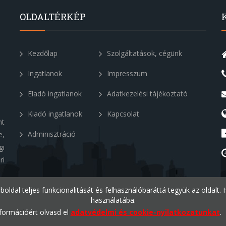
OLDALTÉRKÉP
Kezdőlap
Szolgáltatások, cégünk
Ingatlanok
Impresszum
Eladó ingatlanok
Adatkezelési tájékoztató
Kiadó ingatlanok
Kapcsolat
nt
Adminisztráció
e,
gi
ri
eboldal teljes funkcionalitását és felhasználóbaráttá tegyük az oldalt
használatába.
formációért olvasd el
adatvédelmi és cookie-nyilatkozatunkat
.
v1.2