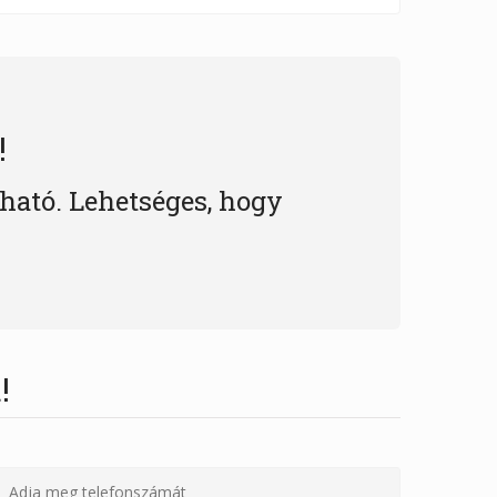
!
lható. Lehetséges, hogy
!