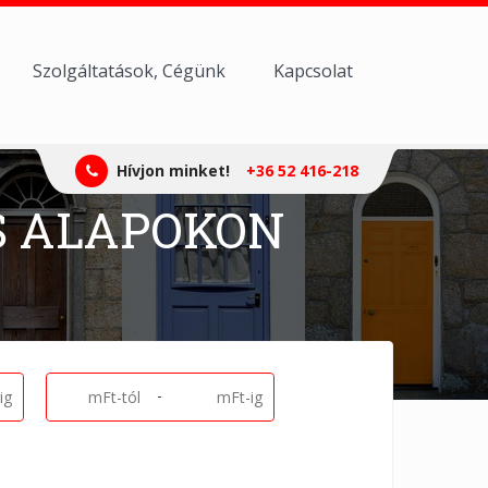
Szolgáltatások, Cégünk
Kapcsolat
Hívjon minket!
+36 52 416-218
S ALAPOKON
-