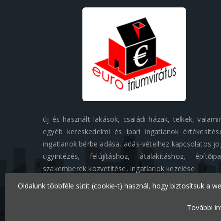
új és használt lakások, családi házak, telkek, valami
egyéb kereskedelmi és ipari ingatlanok értékesítés
ingatlanok bérbe adása, adás-vételhez kapcsolatos jo
ügyintézés, felújításhoz, átalakításhoz, építőipa
szakemberek közvetítése, ingatlanok kezelése
Oldalunk többféle sütit (cookie-t) használ, hogy biztosítsuk a w
További in
Minden jog fenntartva © 2026 Eurotriumvirátus Kft.